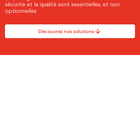
sécurité et la qualité sont essentielles, et non
optionnelles
Découvrez nos solutions
Nous ne faisons pas tout.
Nous ne faisons que la
partie qui compte le plus.
Les solutions Caljan sont
évolutives, conformes et
faciles à utiliser, que vous