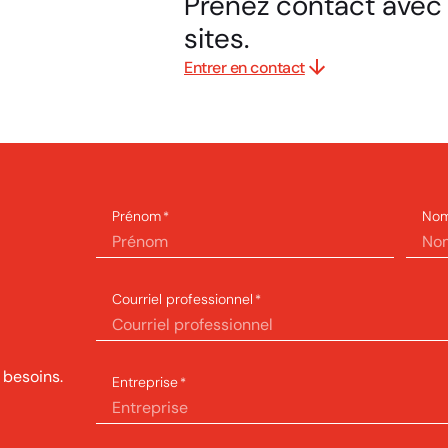
Prenez contact avec 
sites.
Entrer en contact
Prénom
Nom
*
Courriel professionnel
*
 besoins.
Entreprise
*