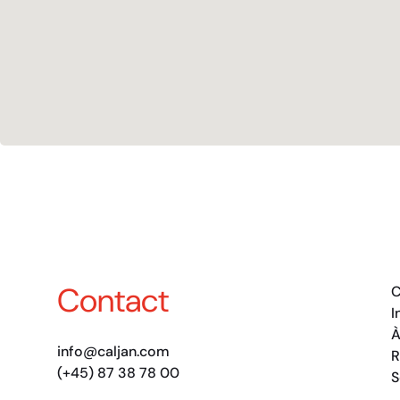
Contact
C
I
À
info@caljan.com
R
(+45) 87 38 78 00
S