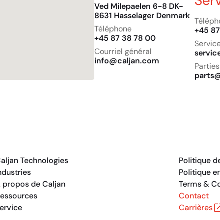
Ser
Ved Milepaelen 6-8 DK-
8631 Hasselager Denmark
Téléph
Téléphone
+45 87
+45 87 38 78 00
Servic
Courriel général
servi
info@caljan.com
Parties
parts
aljan Technologies
Politique d
ndustries
Politique e
 propos de Caljan
Terms & Co
essources
Contact
ervice
Carrières