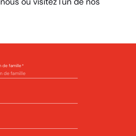
nous ou visitez l'un de nos
 de famille
*