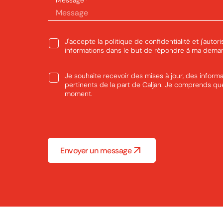
Message
*
Consentement
J'accepte la
politique de confidentialité
et j'autor
*
informations dans le but de répondre à ma dema
Newsletter
Je souhaite recevoir des mises à jour, des informa
pertinents de la part de Caljan. Je comprends q
moment.
Envoyer un message