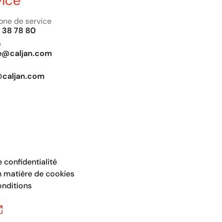
vice
one de service
 38 78 80
e
ce@caljan.com
@caljan.com
e confidentialité
n matière de cookies
nditions