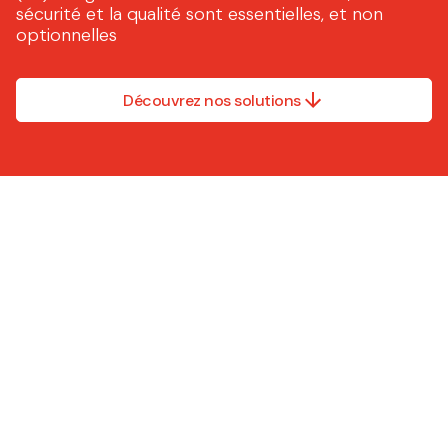
sécurité et la qualité sont essentielles, et non
optionnelles
Découvrez nos solutions
Nous ne faisons pas tout.
Nous ne faisons que la
partie qui compte le plus.
Les solutions Caljan sont
évolutives, conformes et
faciles à utiliser, que vous