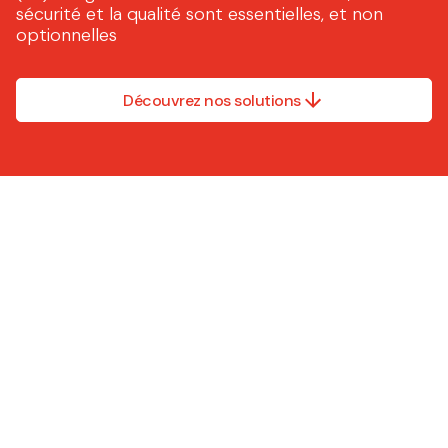
sécurité et la qualité sont essentielles, et non
optionnelles
Découvrez nos solutions
Nous ne faisons pas tout.
Nous ne faisons que la
partie qui compte le plus.
Les solutions Caljan sont
évolutives, conformes et
faciles à utiliser, que vous