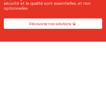
sécurité et la qualité sont essentielles, et non
optionnelles
Découvrez nos solutions
Nous ne faisons pas tout.
Nous ne faisons que la
partie qui compte le plus.
Les solutions Caljan sont
évolutives, conformes et
faciles à utiliser, que vous