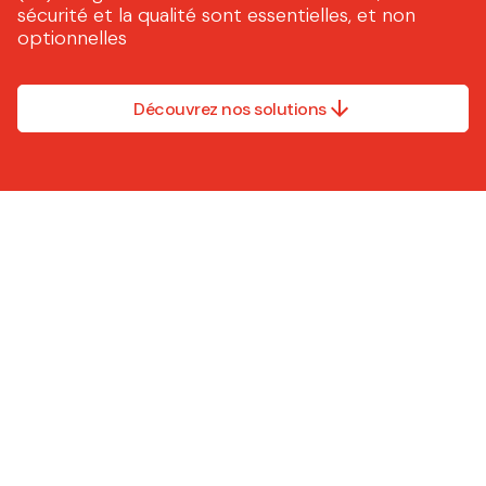
sécurité et la qualité sont essentielles, et non
optionnelles
Découvrez nos solutions
Nous ne faisons pas tout.
Nous ne faisons que la
partie qui compte le plus.
Les solutions Caljan sont
évolutives, conformes et
faciles à utiliser, que vous